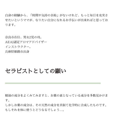
自身の経験から、「時間や気持の余裕」がないけれど、もっと毎日を充実さ
せたいというママが、なりたい自分になれるお手伝いが出来ればと思ってお
ります。
奈良市在住、男女2児の母。
AEAJ認定アロマアドバイザー
インストラクター。
兵庫県姫路市出身
セラピストとしての願い
精油の成分をよくみてみますと、お薬の素となっている成分を多数見かけま
す。
しかしお薬の成分は、その天然の成分を真似て化学的に合成したものです。
もしそれを体に使うとどうなるでしょう…。