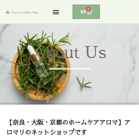
0
¥
0
コ
ン
テ
ン
About Us
ツ
へ
ス
キ
ッ
プ
【奈良・大阪・京都のホームケアアロマ】ア
ロマリのネットショップです