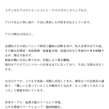
メディカルアロマトリートメント・アロマカウンセリングなど、
アロマを心と体に届け、生活に密着した内容をお伝えしています。
アロマ歴は10年以上。
看護短大生の頃にパニック障害と鬱病の診断を受け、短大を夢半ばで中退。
その後は居酒屋・家庭教師・披露宴会場・派遣会社など多様な仕事を経験す
るが、薬は手放せず。
結婚を機に奈良に移り住み、妊娠により薬を離脱。
現在はアロマでコントロール出来るほどになっており、生活に支障は出なく
なる。
自分のケアや、子どもや家族へ実際に活用してきた、簡単かつ生活密着の講
座で、「難しいと思っていたことが簡単だと気付き、もっと使ってみたくな
った」と感想を頂いています。
育児サークル・起業支援スクールにて登壇。
大手企業様でワークショップ・施術経験有。