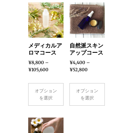
メディカルア
自然派スキン
ロマコース
アップコース
¥
8,800
–
¥
4,400
–
¥
105,600
¥
52,800
オプション
オプション
を選択
を選択