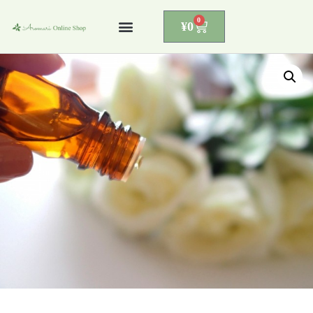
0
¥
0
コ
ン
テ
ン
ツ
へ
ス
キ
ッ
プ