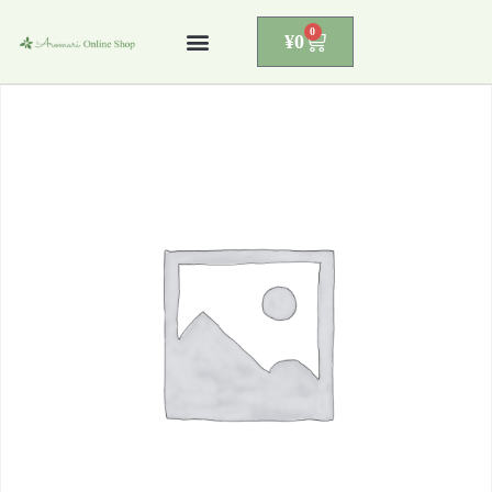
0
¥
0
コ
ン
テ
ン
ツ
へ
ス
キ
ッ
プ