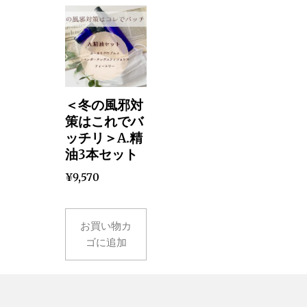
＜冬の風邪対
策はこれでバ
ッチリ＞A.精
油3本セット
¥
9,570
お買い物カ
ゴに追加