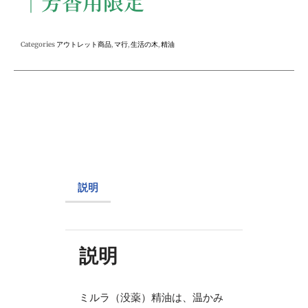
｜芳香用限定
Categories
アウトレット商品
,
マ行
,
生活の木
,
精油
説明
説明
ミルラ（没薬）精油は、温かみ