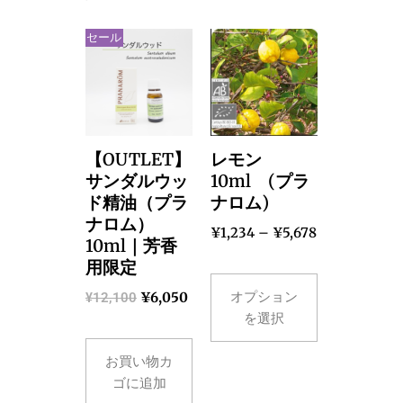
セール
【OUTLET】
レモン
サンダルウッ
10ml (プラ
ド精油（プラ
ナロム)
ナロム）
¥
1,234
–
¥
5,678
10ml｜芳香
用限定
オプション
¥
6,050
¥
12,100
を選択
お買い物カ
ゴに追加