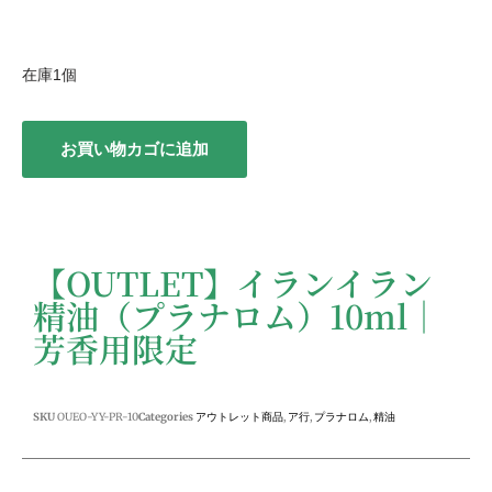
在庫1個
お買い物カゴに追加
【OUTLET】イランイラン
精油（プラナロム）10ml｜
芳香用限定
SKU
OUEO-YY-PR-10
Categories
アウトレット商品
,
ア行
,
プラナロム
,
精油