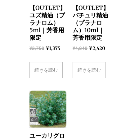
【OUTLET】
【OUTLET】
ユズ精油（プ
パチュリ精油
ラナロム）
（プラナロ
5ml｜芳香用
ム）10ml｜
限定
芳香用限定
¥
1,375
¥
2,420
¥
2,750
¥
4,840
続きを読む
続きを読む
ユーカリグロ