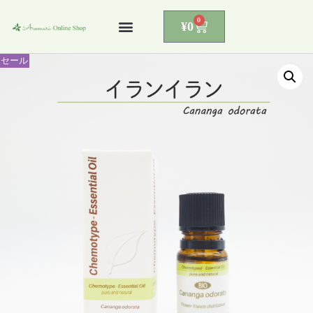
0
¥
0
コ
ン
セール
テ
ン
ツ
へ
ス
キ
ッ
プ