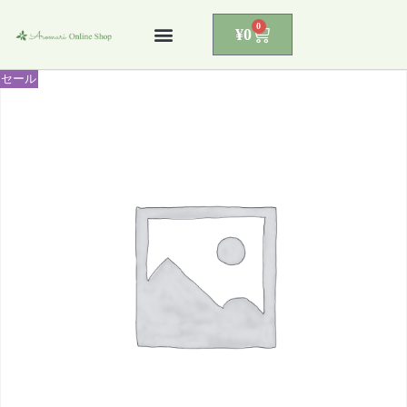
0
¥
0
コ
ン
セール
テ
ン
ツ
へ
ス
キ
ッ
プ