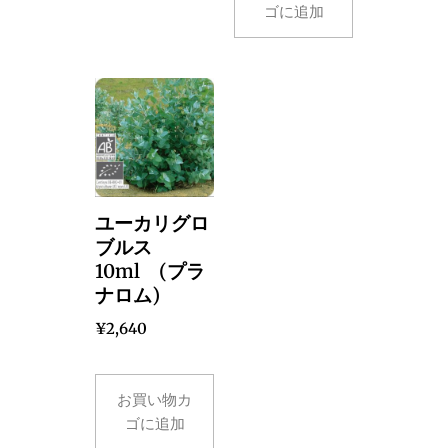
ゴに追加
ユーカリグロ
ブルス
10ml (プラ
ナロム)
¥
2,640
お買い物カ
ゴに追加