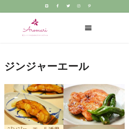
コ
ン
テ
ン
ツ
へ
ス
ジンジャーエール
キ
ッ
プ