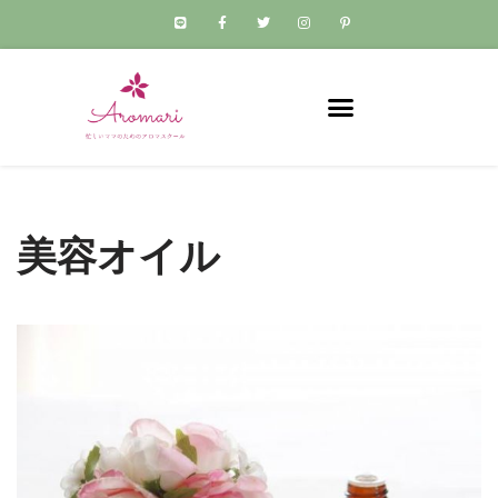
コ
ン
テ
ン
ツ
へ
ス
美容オイル
キ
ッ
プ