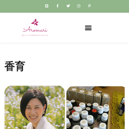
コ
ン
テ
ン
ツ
へ
ス
香育
キ
ッ
プ