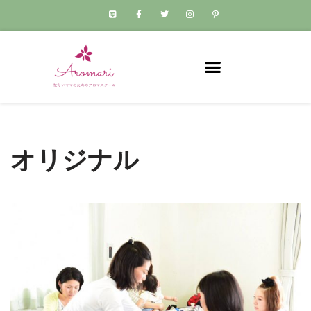
コ
ン
テ
ン
ツ
へ
ス
オリジナル
キ
ッ
プ