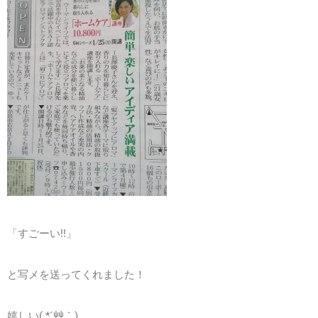
「すごーい!!」
と写メを送ってくれました！
嬉しい( *´艸｀)