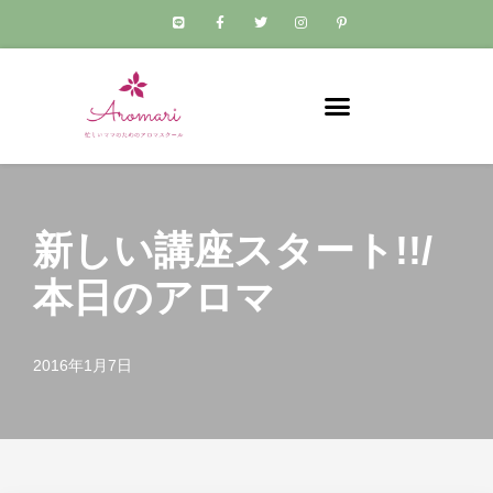
コ
ン
テ
ン
ツ
へ
ス
新しい講座スタート!!/
キ
ッ
本日のアロマ
プ
2016年1月7日