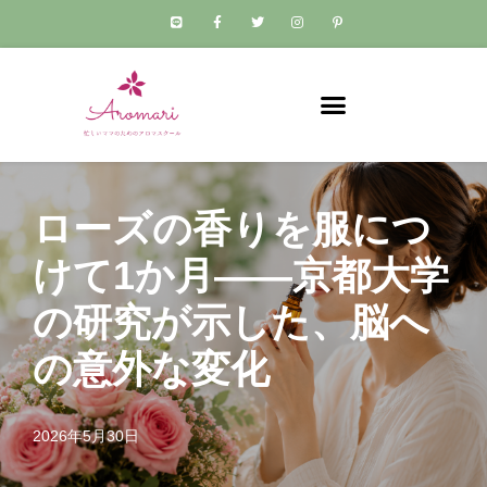
コ
ン
テ
ン
ツ
へ
ス
ローズの香りを服につ
キ
けて1か月——京都大学
ッ
プ
の研究が示した、脳へ
の意外な変化
2026年5月30日