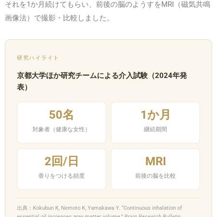
それを1か月続けてもらい、前後の脳のようすをMRI（磁気共鳴
画像法）で撮影・比較しました。
研究ハイライト
京都大学ほか研究チームによる介入試験（2024年発
表）
50名
1か月
対象者（健康な女性）
継続期間
2回/日
MRI
香りをつける頻度
前後の脳を比較
出典：Kokubun K, Nemoto K, Yamakawa Y. “Continuous inhalation of
essential oil increases gray matter volume.”
Brain Research Bulletin
,