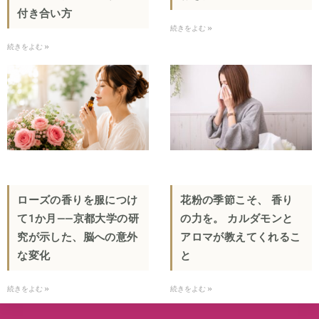
付き合い方
続きをよむ »
続きをよむ »
ローズの香りを服につけ
花粉の季節こそ、 香り
て1か月——京都大学の研
の力を。 カルダモンと
究が示した、脳への意外
アロマが教えてくれるこ
な変化
と
続きをよむ »
続きをよむ »