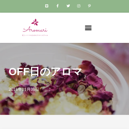
コ
ン
テ
ン
ツ
へ
ス
キ
OFF日のアロマ
ッ
プ
2016年11月30日