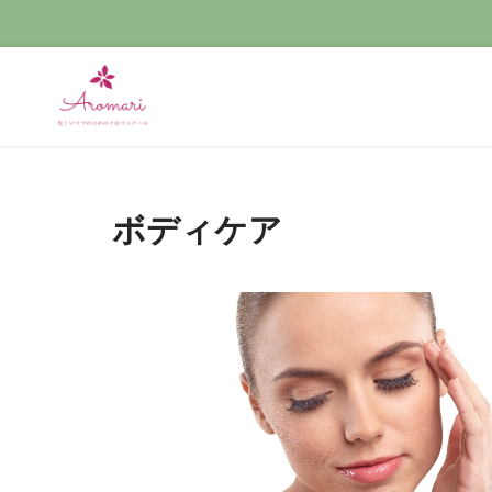
コ
ン
テ
ン
ツ
へ
ボディケア
ス
キ
ッ
プ