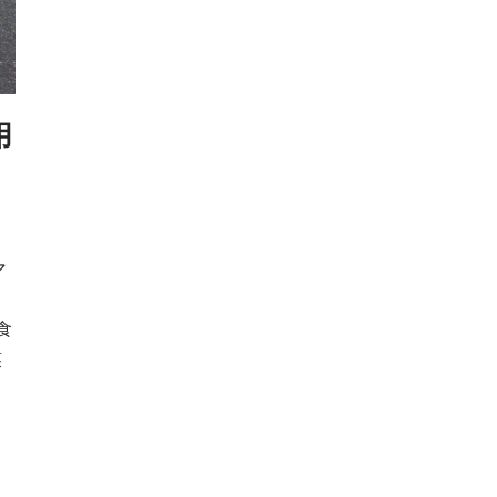
用
マ
♡
食
笑