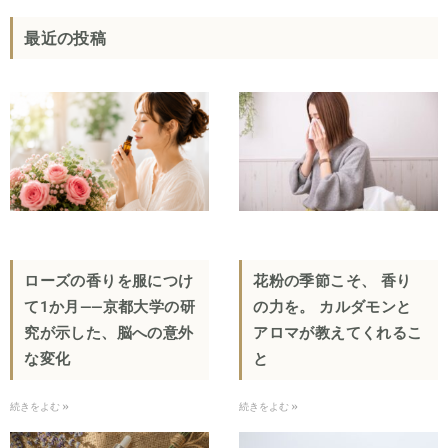
最近の投稿
ローズの香りを服につけ
花粉の季節こそ、 香り
て1か月——京都大学の研
の力を。 カルダモンと
究が示した、脳への意外
アロマが教えてくれるこ
な変化
と
続きをよむ »
続きをよむ »