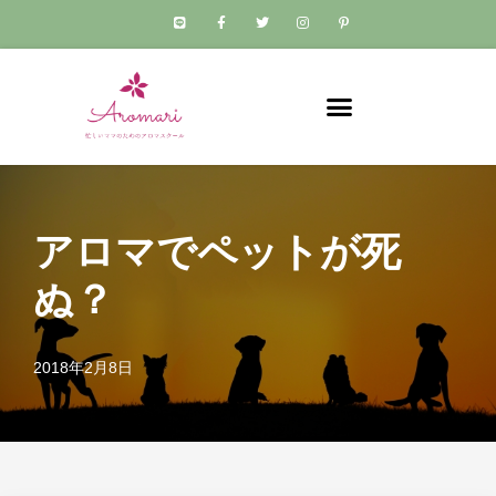
コ
ン
テ
ン
ツ
へ
ス
アロマでペットが死
キ
ッ
ぬ？
プ
2018年2月8日