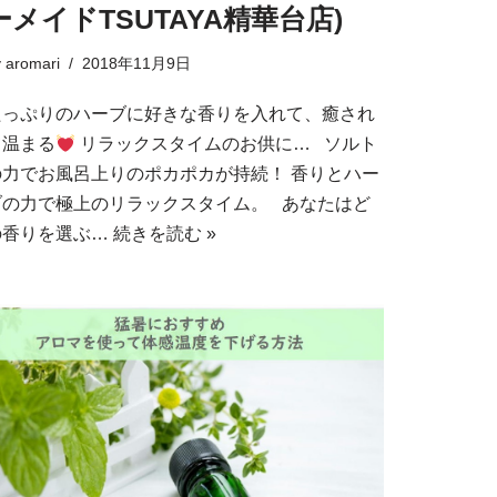
ーメイドTSUTAYA精華台店)
y
aromari
2018年11月9日
たっぷりのハーブに好きな香りを入れて、癒され
て温まる
リラックスタイムのお供に… ソルト
の力でお風呂上りのポカポカが持続！ 香りとハー
ブの力で極上のリラックスタイム。 あなたはど
の香りを選ぶ…
続きを読む »