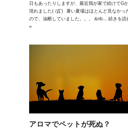
日もあったりしますが、最近我が家で続けてG
現れました( ﾉД`) 暑い夏場はほとんど見なかっ
ので、油断していました。。。 &nb…
続きを読
»
アロマでペットが死ぬ？