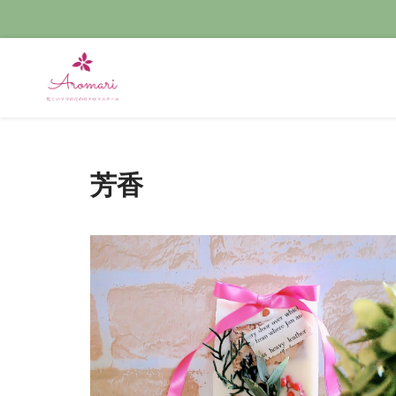
コ
ン
テ
ン
ツ
へ
芳香
ス
キ
ッ
プ