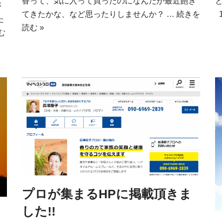
香って、気に入って買ったのになんだか最近飽き
が
てきたかな、など思ったりしませんか？ …
続きを
た
読む »
む
プロが集まるHPに掲載頂きま
した!!