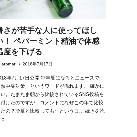
暑さが苦手な人に使ってほし
い！ ペパーミント精油で体感
温度を下げる
y
aromari
2018年7月17日
018年7月17日公開 毎年夏になるとニュースで
「熱中症対策」というワードが溢れます。 確かに
暑い。たまたま朝から比較されているSNS投稿を
見付けたのですが、コメントになぜこの年で比較
したの？冷夏と比較しても‥というコ…
続きを読
 »