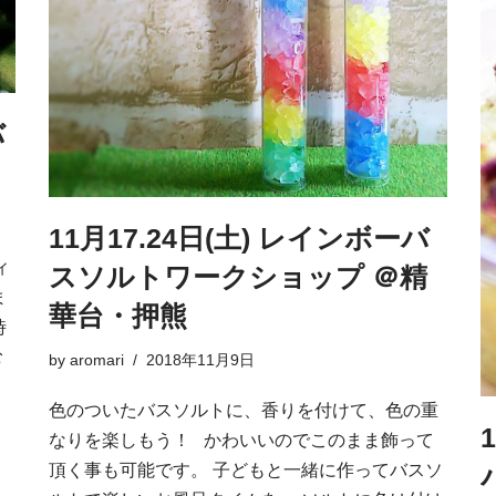
バ
11月17.24日(土) レインボーバ
ィ
スソルトワークショップ ＠精
ま
華台・押熊
時
む
by
aromari
2018年11月9日
色のついたバスソルトに、香りを付けて、色の重
なりを楽しもう！ かわいいのでこのまま飾って
頂く事も可能です。 子どもと一緒に作ってバスソ