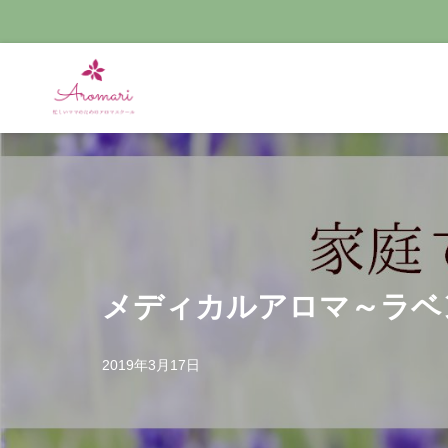
コ
ン
テ
ン
ツ
へ
ス
キ
ッ
メディカルアロマ～ラベ
プ
2019年3月17日